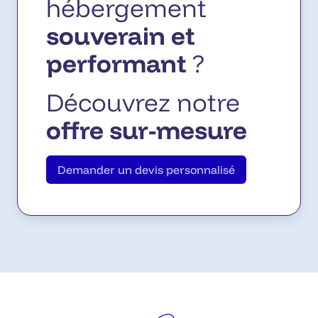
hébergement
engagement écoresponsable
.
souverain et
performant
?
Découvrez notre
offre sur-mesure
Demander un devis personnalisé